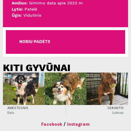
Amžius:
Gimimo data apie 2023 m
Lytis:
Patelė
Ūgis:
Vidutinis
NORIU PADĖTI!
KITI GYVŪNAI
ANKSTESNIS
SEKANTIS
Balu
Liuksas
Facebook
/
Instagram