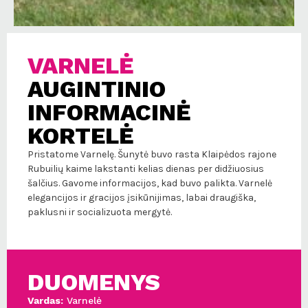
VARNELĖ
AUGINTINIO
INFORMACINĖ
KORTELĖ
Pristatome Varnelę. Šunytė buvo rasta Klaipėdos rajone
Rubuilių kaime lakstanti kelias dienas per didžiuosius
šalčius. Gavome informacijos, kad buvo palikta. Varnelė
elegancijos ir gracijos įsikūnijimas, labai draugiška,
paklusni ir socializuota mergytė.
DUOMENYS
Vardas:
Varnelė