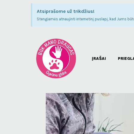
Atsiprašome už trikdžius!
Stengiamės atnaujinti internetinį puslapį, kad Jums būtų
ĮRAŠAI
PRIEGL