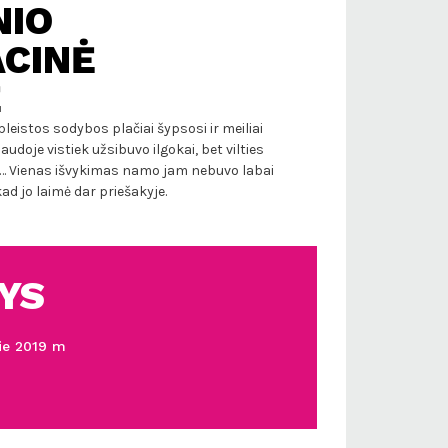
NIO
CINĖ
Ė
pleistos sodybos plačiai šypsosi ir meiliai
audoje vistiek užsibuvo ilgokai, bet vilties
s… Vienas išvykimas namo jam nebuvo labai
ad jo laimė dar priešakyje.
YS
ie 2019 m