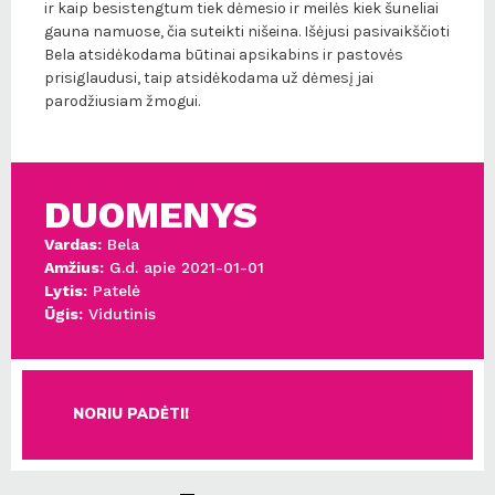
ir kaip besistengtum tiek dėmesio ir meilės kiek šuneliai
gauna namuose, čia suteikti nišeina. Išėjusi pasivaikščioti
Bela atsidėkodama būtinai apsikabins ir pastovės
prisiglaudusi, taip atsidėkodama už dėmesį jai
parodžiusiam žmogui.
DUOMENYS
Vardas:
Bela
Amžius:
G.d. apie 2021-01-01
Lytis:
Patelė
Ūgis:
Vidutinis
NORIU PADĖTI!