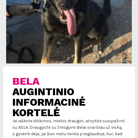
BELA
AUGINTINIO
INFORMACINĖ
KORTELĖ
Jei ieškote ištikimos, mielos draugės, atvykite susipažinti
su BELA. Draugystė su žmogumi Belai svarbiau už viską,
o gyventi deja, jai šiuo metu tenka prieglaudoje, kur, kad